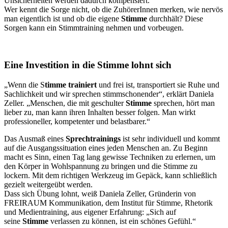
Unsicherheiten werden dadurch kompensiert.“
Wer kennt die Sorge nicht, ob die ZuhörerInnen merken, wie nervös
man eigentlich ist und ob die eigene
Stimme
durchhält? Diese
Sorgen kann ein Stimmtraining nehmen und vorbeugen.
Eine Investition in die Stimme lohnt sich
„Wenn die S
timme trainiert
und frei ist, transportiert sie Ruhe und
Sachlichkeit und wir sprechen stimmschonender“, erklärt Daniela
Zeller. „Menschen, die mit geschulter
Stimme
sprechen, hört man
lieber zu, man kann ihren Inhalten besser folgen. Man wirkt
professioneller, kompetenter und belastbarer.“
Das Ausmaß eines
Sprechtrainings
ist sehr individuell und kommt
auf die Ausgangssituation eines jeden Menschen an. Zu Beginn
macht es Sinn, einen Tag lang gewisse Techniken zu erlernen, um
den Körper in Wohlspannung zu bringen und die Stimme zu
lockern. Mit dem richtigen Werkzeug im Gepäck, kann schließlich
gezielt weitergeübt werden.
Dass sich Übung lohnt, weiß Daniela Zeller, Gründerin von
FREIRAUM Kommunikation, dem Institut für Stimme, Rhetorik
und Medientraining, aus eigener Erfahrung: „Sich auf
seine
Stimme
verlassen zu können, ist ein schönes Gefühl.“