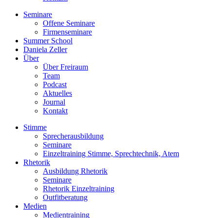
Seminare
Offene Seminare
Firmenseminare
Summer School
Daniela Zeller
Über
Über Freiraum
Team
Podcast
Aktuelles
Journal
Kontakt
Stimme
Sprecherausbildung
Seminare
Einzeltraining Stimme, Sprechtechnik, Atem
Rhetorik
Ausbildung Rhetorik
Seminare
Rhetorik Einzeltraining
Outfitberatung
Medien
Medientraining